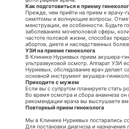
Как подготовиться к приему гинеколог
Прежде, чем прийти на прием к врачу-г
симптомы и волнующие вопросы. Отметь
менструации, ее особенности. Будьте г
заболеваниях мочеполовой сферы, коли
частоте половой жизни, способах пред
абортов, диете и наследственных болез
УЗИ на приеме гинеколога
В Клинике Нуриевых прием акушера-гин
ультразвуковой осмотр. Аппарат УЗИ ес
Нуриевых, обследование врач делает са
основной инструмент акушера-гинеколог
Приходите с мужем
Если вы с супругом планируете стать р
Во время осмотра и сбора анамнеза он 
рекомендации врача вы выслушаете вм
Повторный прием гинеколога
Мы в Клинике Нуриевых постарались с
Для постановки диагноза и назначения 