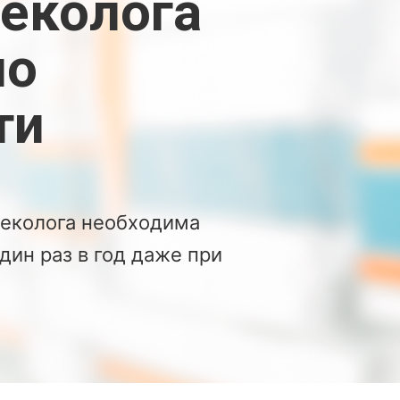
еколога
по
ти
неколога необходима
ин раз в год даже при