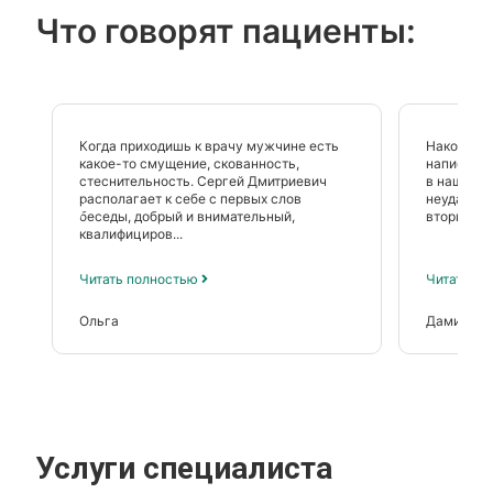
Что говорят пациенты:
Когда приходишь к врачу мужчине есть
Наконец н
какое-то смущение, скованность,
написать 
стеснительность. Сергей Дмитриевич
в нашей с
располагает к себе с первых слов
неудачная
беседы, добрый и внимательный,
вторичное
квалифициров...
Читать полностью
Читать п
Ольга
Дамира
Услуги специалиста