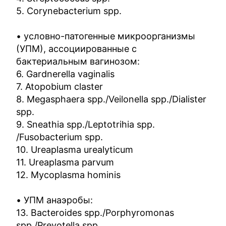
5. Corynebacterium spp.
• условно-патогенные микроорганизмы
(УПМ), ассоциированные с
бактериальным вагинозом:
6. Gardnerella vaginalis
7. Atopobium claster
8. Megasphaera spp./Veilonella spp./Dialister
spp.
9. Sneathia spp./Leptotrihia spp.
/Fusobacterium spp.
10. Ureaplasma urealyticum
11. Ureaplasma parvum
12. Mycoplasma hominis
• УПМ анаэробы:
13. Bacteroides spp./Porphyromonas
spp./Prevotella spp.