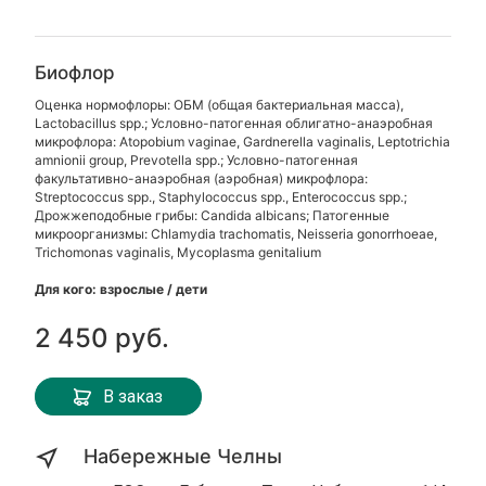
Биофлор
Оценка нормофлоры: ОБМ (общая бактериальная масса),
Lactobacillus spp.; Условно-патогенная облигатно-анаэробная
микрофлора: Atopobium vaginae, Gardnerella vaginalis, Leptotrichia
amnionii group, Prevotella spp.; Условно-патогенная
факультативно-анаэробная (аэробная) микрофлора:
Streptococcus spp., Staphylococcus spp., Enterococcus spp.;
Дрожжеподобные грибы: Candida albicans; Патогенные
микроорганизмы: Chlamydia trachomatis, Neisseria gonorrhoeae,
Trichomonas vaginalis, Mycoplasma genitalium
Для кого: взрослые / дети
2 450 руб.
В заказ
Набережные Челны