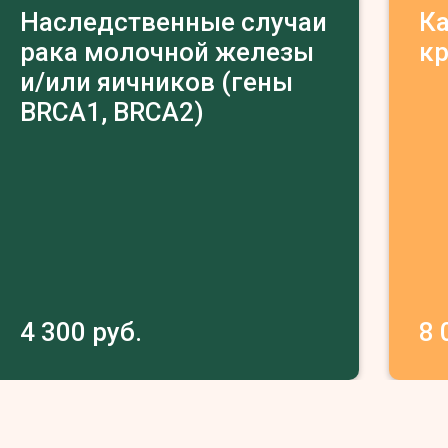
Наследственные случаи
К
рака молочной железы
к
и/или яичников (гены
BRCA1, BRCA2)
4 300 руб.
8 