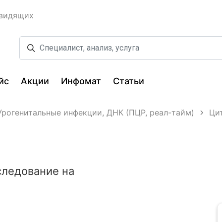
овидящих
йс
Акции
Инфомат
Статьи
Урогенитальные инфекции, ДНК (ПЦР, реал-тайм)
Цит
следование на