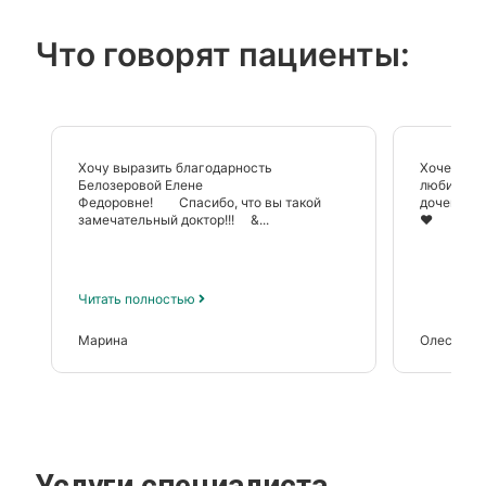
Что говорят пациенты:
Хочу выразить благодарность
Хочется с
Белозеровой Елене
любимым 
Федоровне! Спасибо, что вы такой
доченьку 
замечательный доктор!!! &...
❤️
Читать полностью
Марина
Олеся
Услуги специалиста