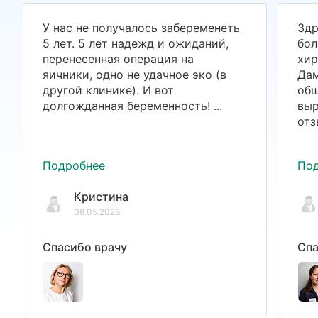
У нас не получалось забеременеть
Здр
5 лет. 5 лет надежд и ожиданий,
бол
перенесенная операция на
хир
яичники, одно не удачное эко (в
Дам
другой клинике). И вот
общ
долгожданная беременность! ...
выр
отз
Подробнее
По
Кристина
08.05.2026
Спасибо врачу
Спа