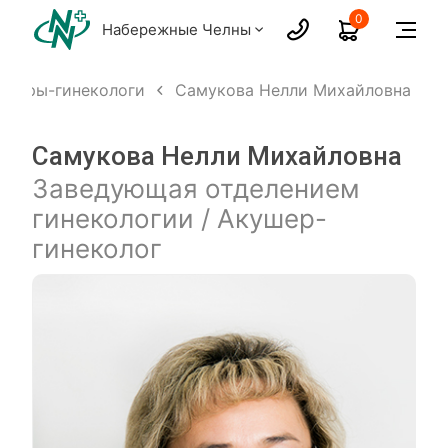
0
Набережные Челны
ушеры-гинекологи
Самукова Нелли Михайловна
Самукова Нелли Михайловна
Заведующая отделением
гинекологии / Акушер-
гинеколог