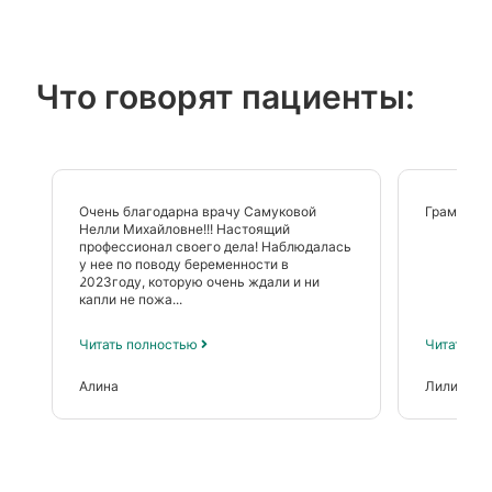
Что говорят пациенты:
Очень благодарна врачу Самуковой
Грамотный
Нелли Михайловне!!! Настоящий
профессионал своего дела! Наблюдалась
у нее по поводу беременности в
2023году, которую очень ждали и ни
капли не пожа...
Читать полностью
Читать п
Алина
Лилия