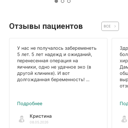
Отзывы пациентов
ВСЕ
У нас не получалось забеременеть
Здр
5 лет. 5 лет надежд и ожиданий,
бол
перенесенная операция на
хир
яичники, одно не удачное эко (в
Дам
другой клинике). И вот
общ
долгожданная беременность! ...
выр
отз
Подробнее
По
Кристина
08.05.2026