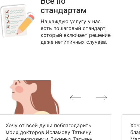
Всё по
стандартам
На каждую услугу у нас
есть пошаговый стандарт,
который включает решение
даже нетипичных случаев.
Хочу от всей души поблагодарить
Хоч
моих докторов Исламову Татьяну
бла
Александровну и Лукиных Татьяну
Мар