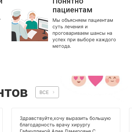
й
Понятно
пациентам
.
Мы объясняем пациентам
суть лечения и
проговариваем шансы на
успех при выборе каждого
метода.
нтов
ВСЕ
Здравствуйте,хочу выразить большую
благодарность врачу хирургу
Гафиуллиной Алие Дамировне.С