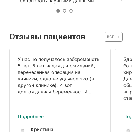
обосновать научными данными.
Отзывы пациентов
ВСЕ
У нас не получалось забеременеть
Здр
5 лет. 5 лет надежд и ожиданий,
бол
перенесенная операция на
хир
яичники, одно не удачное эко (в
Дам
другой клинике). И вот
общ
долгожданная беременность! ...
выр
отз
Подробнее
По
Кристина