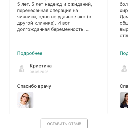
5 лет. 5 лет надежд и ожиданий,
бол
перенесенная операция на
хир
яичники, одно не удачное эко (в
Дам
другой клинике). И вот
общ
долгожданная беременность! ...
выр
отз
Подробнее
По
Кристина
08.05.2026
Спасибо врачу
Спа
ОСТАВИТЬ ОТЗЫВ