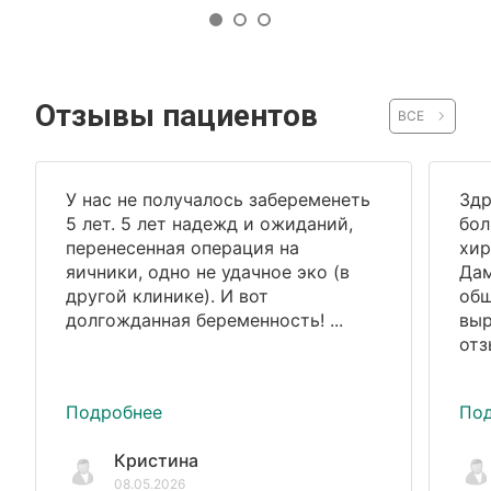
Отзывы пациентов
ВСЕ
У нас не получалось забеременеть
Здр
5 лет. 5 лет надежд и ожиданий,
бол
перенесенная операция на
хир
яичники, одно не удачное эко (в
Дам
другой клинике). И вот
общ
долгожданная беременность! ...
выр
отз
Подробнее
По
Кристина
08.05.2026