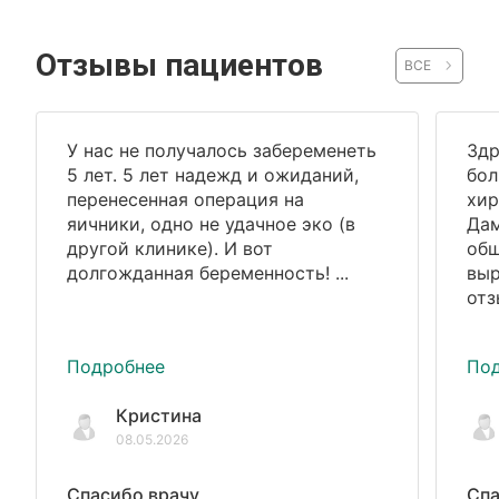
Отзывы пациентов
ВСЕ
У нас не получалось забеременеть
Здр
5 лет. 5 лет надежд и ожиданий,
бол
перенесенная операция на
хир
яичники, одно не удачное эко (в
Дам
другой клинике). И вот
общ
долгожданная беременность! ...
выр
отз
Подробнее
По
Кристина
08.05.2026
Спасибо врачу
Спа