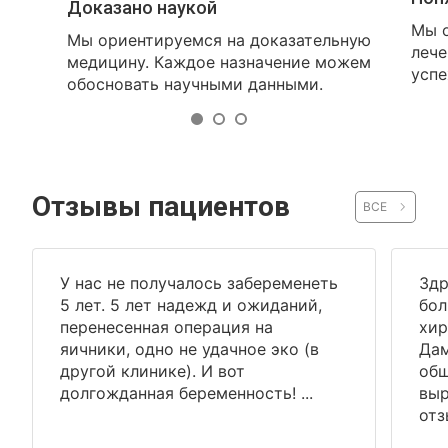
Доказано наукой
Мы о
Мы ориентируемся на доказательную
лече
медицину. Каждое назначение можем
успе
обосновать научными данными.
Отзывы пациентов
ВСЕ
У нас не получалось забеременеть
Здр
5 лет. 5 лет надежд и ожиданий,
бол
перенесенная операция на
хир
яичники, одно не удачное эко (в
Дам
другой клинике). И вот
общ
долгожданная беременность! ...
выр
отз