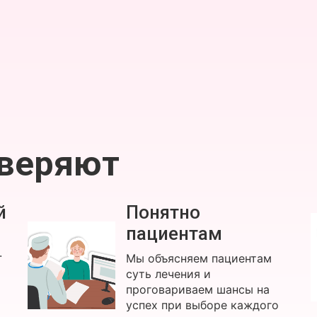
оверяют
й
Понятно
пациентам
.
Мы объясняем пациентам
суть лечения и
проговариваем шансы на
успех при выборе каждого