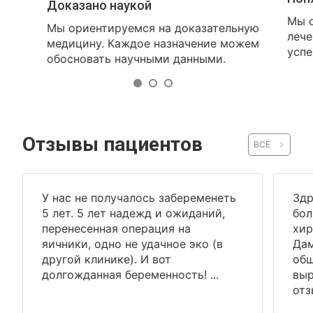
Доказано наукой
Мы о
Мы ориентируемся на доказательную
лече
медицину. Каждое назначение можем
успе
обосновать научными данными.
Отзывы пациентов
ВСЕ
У нас не получалось забеременеть
Здр
5 лет. 5 лет надежд и ожиданий,
бол
перенесенная операция на
хир
яичники, одно не удачное эко (в
Дам
другой клинике). И вот
общ
долгожданная беременность! ...
выр
отз