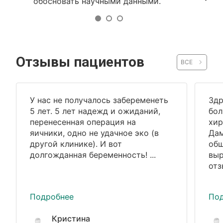
обосновать научными данными.
Отзывы пациентов
ВСЕ
У нас не получалось забеременеть
Здр
5 лет. 5 лет надежд и ожиданий,
бол
перенесенная операция на
хир
яичники, одно не удачное эко (в
Дам
другой клинике). И вот
общ
долгожданная беременность! ...
выр
отз
Подробнее
По
Кристина