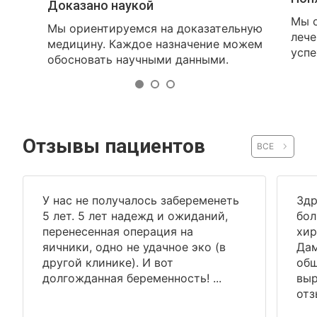
Доказано наукой
Мы о
Мы ориентируемся на доказательную
лече
медицину. Каждое назначение можем
успе
обосновать научными данными.
Отзывы пациентов
ВСЕ
У нас не получалось забеременеть
Здр
5 лет. 5 лет надежд и ожиданий,
бол
перенесенная операция на
хир
яичники, одно не удачное эко (в
Дам
другой клинике). И вот
общ
долгожданная беременность! ...
выр
отз