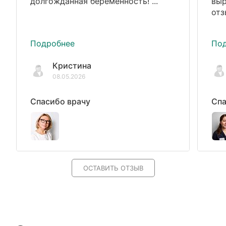
долгожданная беременность! ...
выр
отз
Подробнее
По
Кристина
08.05.2026
Спасибо врачу
Спа
ОСТАВИТЬ ОТЗЫВ