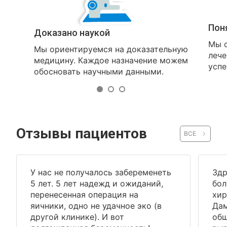
Пон
Доказано наукой
Мы о
Мы ориентируемся на доказательную
лече
медицину. Каждое назначение можем
успе
обосновать научными данными.
Отзывы пациентов
ВСЕ
У нас не получалось забеременеть
Здр
5 лет. 5 лет надежд и ожиданий,
бол
перенесенная операция на
хир
яичники, одно не удачное эко (в
Дам
другой клинике). И вот
общ